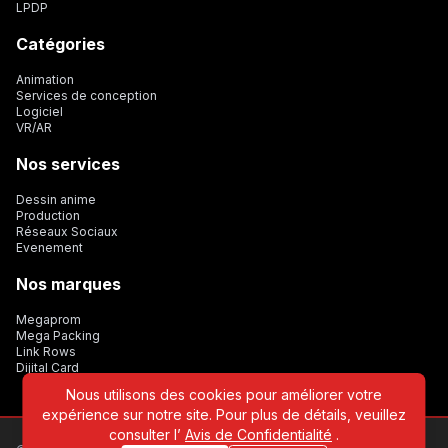
LPDP
Catégories
Animation
Services de conception
Logiciel
VR/AR
Nos services
Dessin anime
Production
Réseaux Sociaux
Evenement
Nos marques
Megaprom
Mega Packing
Link Rows
Dijital Card
Nous utilisons des cookies pour améliorer votre
expérience sur notre site. Pour plus de détails, veuillez
consulter l’
Avis de Confidentialité
.